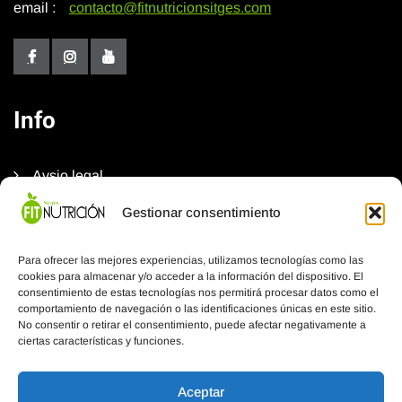
email :
contacto@fitnutricionsitges.com
Info
Avsio legal
Política de privacidad
Gestionar consentimiento
Política de cookies
Para ofrecer las mejores experiencias, utilizamos tecnologías como las
Declaración de accesibilidad
cookies para almacenar y/o acceder a la información del dispositivo. El
consentimiento de estas tecnologías nos permitirá procesar datos como el
Mapa del sistio
comportamiento de navegación o las identificaciones únicas en este sitio.
No consentir o retirar el consentimiento, puede afectar negativamente a
Contacto
ciertas características y funciones.
Aceptar